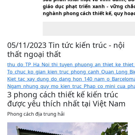
giáo dục phạt triển xanh - vững ch
nghành phong cách thiết kế, quy hoạc
05/11/2023 Tin tức kiến trúc - nội
thất ngoại thất
thu_do_TP_Ha_Noi_thi_tuyen_phuong_an_thiet_ke_thiet_
To_chuc_ko_gian_kien_truc_phong_canh_Quan_Long_Bie
Kiet_tac_xay_dung_do_dang_hon_140_nam_o_Barceloman
Ngam_nhung_quy_mo_kien_truc_Phap_co_mini_cua_phai
3 phong cách thiết kế kiến trúc
được yêu thích nhất tại Việt Nam
Phong cách địa trung hải