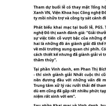
Tham dự buổi lễ có thay mặt Tổng hộ
Xanh VN, Viện Khoa học Công nghệ Đô 
ty mồi nhửo trợ và công ty sát cán
Phát biểu khai mạc tại buổi lễ, PGS
nghệ Đô thị xanh đánh giá: “Giải thư
sự việc tiến cỗ vượt bậc của những
hai là những đồ án giành giải đã thể
về môi trường xung quan chi phíh. Có
cách thiết kế nhưng đã giành giải vì 
thâm thúy”.
Tại phần Vinh danh, em Phan Thị Bíc
- thí sinh giành giải Nhất cuộc thi 
nên đương đầu với những vấn đề môi
Trung tâm xử lý rác rưởi thải để tha
dù em cũng đã gặp rất nhiều phức tạp
niệm rất xinh với em”.
Sau phần Khai mạc và Vinh danh, buổ