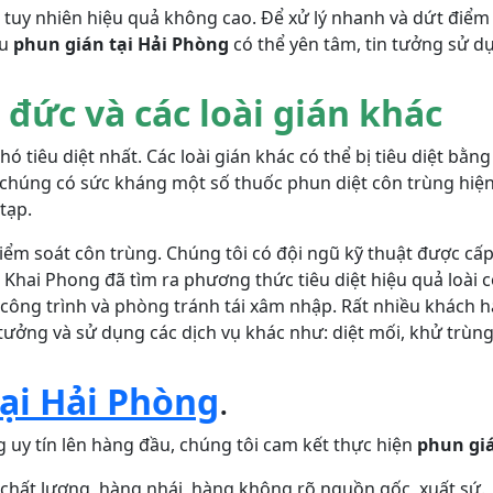
 tuy nhiên hiệu quả không cao. Để xử lý nhanh và dứt điểm t
ầu
phun gián tại Hải Phòng
có thể yên tâm, tin tưởng sử d
 đức và các loài gián khác
hó tiêu diệt nhất. Các loài gián khác có thể bị tiêu diệt bằn
chúng có sức kháng một số thuốc phun diệt côn trùng hiện 
tạp.
kiểm soát côn trùng. Chúng tôi có đội ngũ kỹ thuật được c
.
Khai Phong đã tìm ra phương thức tiêu diệt hiệu quả loài
i công trình và phòng tránh tái xâm nhập. Rất nhiều khách 
 tưởng và sử dụng các dịch vụ khác như: diệt mối, khử trùng
ại Hải Phòng
.
g uy tín lên hàng đầu, chúng tôi cam kết thực hiện
phun giá
chất lượng, hàng nhái, hàng không rõ nguồn gốc, xuất sứ.