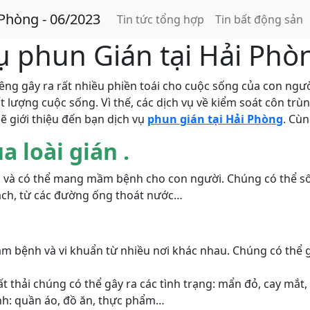
 Phòng - 06/2023
Tin tức tổng hợp
Tin bất động sản
vụ phun Gián tại Hải Phò
iêng gây ra rất nhiều phiền toái cho cuộc sống của con ngườ
t lượng cuộc sống. Vì thế, các dịch vụ về kiểm soát côn tr
sẽ giới thiệu đến bạn dịch vụ
phun gián tại Hải Phòng
. Cùn
a loài gián .
dea và có thể mang mầm bệnh cho con người. Chúng có thể 
ách, từ các đường ống thoát nước…
ầm bệnh và vi khuẩn từ nhiều nơi khác nhau. Chúng có thể 
chất thải chúng có thể gây ra các tình trạng: mẩn đỏ, cay m
ình: quần áo, đồ ăn, thực phẩm…