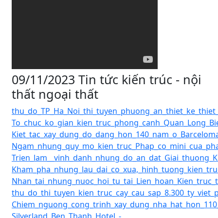
09/11/2023 Tin tức kiến trúc - nội
thất ngoại thất
thu_do_TP_Ha_Noi_thi_tuyen_phuong_an_thiet_ke_thiet_
To_chuc_ko_gian_kien_truc_phong_canh_Quan_Long_Bie
Kiet_tac_xay_dung_do_dang_hon_140_nam_o_Barceloman
Ngam_nhung_quy_mo_kien_truc_Phap_co_mini_cua_phai
Trien_lam__vinh_danh_nhung_do_an_dat_Giai_thuong_Ki
Kham_pha_nhung_lau_dai_co_xua,_hinh_tuong_kien_truc
Nhan_tai_nhung_nuoc_hoi_tu_tai_Lien_hoan_Kien_truc_to
thu_do_thi_tuyen_kien_truc_cay_cau_sap_8.300_ty_vie
Chiem_nguong_cong_trinh_xay_dung_nha_hat_hon_110_tu
Silverland_Ben_Thanh_Hotel_-