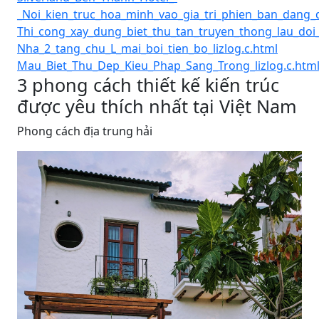
_Noi_kien_truc_hoa_minh_vao_gia_tri_phien_ban_dang_di
Thi_cong_xay_dung_biet_thu_tan_truyen_thong_lau_doi_2
Nha_2_tang_chu_L_mai_boi_tien_bo_lizlog.c.html
Mau_Biet_Thu_Dep_Kieu_Phap_Sang_Trong_lizlog.c.htm
3 phong cách thiết kế kiến trúc
được yêu thích nhất tại Việt Nam
Phong cách địa trung hải